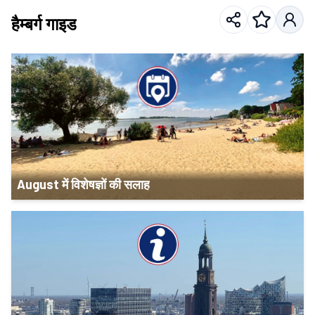
हैम्बर्ग गाइड
August में विशेषज्ञों की सलाह