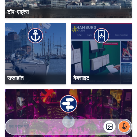
टॉप-एड्रेस
सप्ताहांत
वेबसाइट